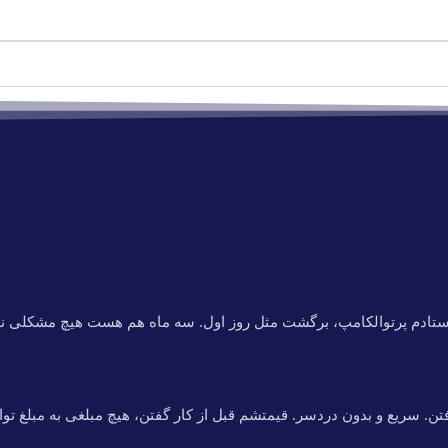
فرستادم پرتوالکامپ، برگشت مثل روز اول. سه ماه هم هست هیچ مشکلی ن