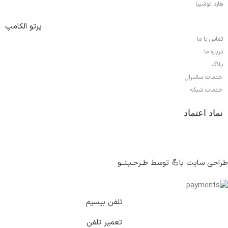
هارد توشیبا
پرتو الکامپ
تماس با ما
درباره ما
بلاگ
خدمات سانترال
خدمات شبکه
نماد اعتماد
طراحی سایت با💪 توسط طـرحـیـنــو
تلفن بیسیم
تعمیر تلفن