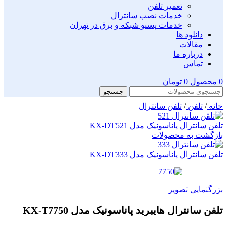
تعمیر تلفن
خدمات نصب سانترال
خدمات پسیو شبکه و برق در تهران
دانلود ها
مقالات
درباره ما
تماس
0
محصول
0
تومان
جستجو
خانه
/
تلفن
/
تلفن سانترال
تلفن سانترال پاناسونیک مدل KX-DT521
بازگشت به محصولات
تلفن سانترال پاناسونیک مدل KX-DT333
بزرگنمایی تصویر
تلفن سانترال هایبرید پاناسونیک مدل KX-T7750