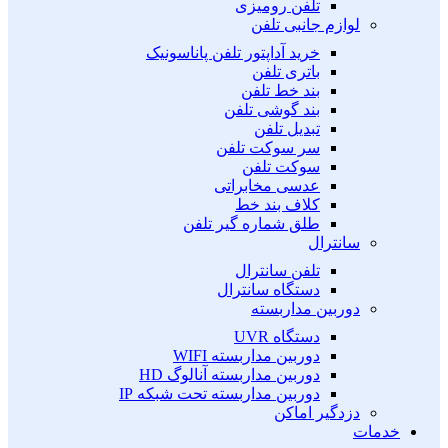
تلفن رومیزی
لوازم جانبی تلفن
خرید آداپتور تلفن پاناسونیک
باتری تلفن
بند خط تلفن
بند گوشی تلفن
تبدیل تلفن
سر سوکت تلفن
سوکت تلفن
عدسی مخابراتی
کلاف بند خط
طلق شماره گیر تلفن
سانترال
تلفن سانترال
دستگاه سانترال
دوربین مداربسته
دستگاه UVR
دوربین مداربسته WIFI
دوربین مداربسته آنالوگ HD
دوربین مداربسته تحت شبکه IP
دزدگیر اماکن
خدمات