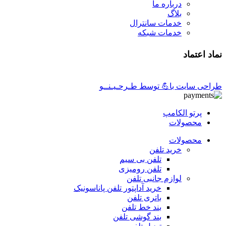
درباره ما
بلاگ
خدمات سانترال
خدمات شبکه
نماد اعتماد
طراحی سایت با💪 توسط طـرحـیـنــو
پرتو الکامپ
محصولات
محصولات
خرید تلفن
تلفن بی سیم
تلفن رومیزی
لوازم جانبی تلفن
خرید آداپتور تلفن پاناسونیک
باتری تلفن
بند خط تلفن
بند گوشی تلفن