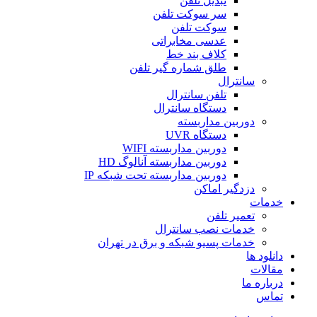
تبدیل تلفن
سر سوکت تلفن
سوکت تلفن
عدسی مخابراتی
کلاف بند خط
طلق شماره گیر تلفن
سانترال
تلفن سانترال
دستگاه سانترال
دوربین مداربسته
دستگاه UVR
دوربین مداربسته WIFI
دوربین مداربسته آنالوگ HD
دوربین مداربسته تحت شبکه IP
دزدگیر اماکن
خدمات
تعمیر تلفن
خدمات نصب سانترال
خدمات پسیو شبکه و برق در تهران
دانلود ها
مقالات
درباره ما
تماس