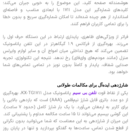
هوشمندانه صفحه کلید، این موضوع را به خوبی جبران می‌کند؛
کلیدهای شماره‌گیر این مدل ۱۷۱۱ با ابعادی مناسب و فاصله‌ای
استاندارد از هم چیده شده‌اند تا امکان شماره‌گیری سریع و بدون خطا
را برای تمامی کاربران فراهم کنند.
فراتر از ویژگی‌های ظاهری، پایداری ارتباط در این دستگاه حرف اول را
می‌زند. بهره‌گیری از فرکانس ۱.۹ گیگاهرتز در این تلفن پاناسونیک
تضمین می‌کند که هیچ تداخلی میان امواج آن و سایر لوازم وایرلس
منزل (مانند مودم‌های وای‌فای) رخ ندهد. نتیجه این تکنولوژی، تجربه
صدایی شفاف، پایدار و کاملاً بدون نویز در تمامی تماس‌های شما
خواهد بود.
شارژدهی ایده‌آل برای مکالمات طولانی
یکی از نقاط قوت
پاناسونیک مدل KX-TG1711، بهره‌گیری
تلفن بی سیم
از دو عدد باتری قابل شارژ نیم‌قلمی (AAA) است که بازدهی بالایی را
برای کاربر به ارمغان می‌آورد. با یک بار شارژ کامل (حدود ۷ ساعت)،
این گوشی بیسیم می‌تواند تا ۱۵ ساعت مکالمه مداوم را پشتیبانی کند.
این میزان از شارژدهی به این معناست که شما می‌توانید بدون نگرانی
از قطع شدن تماس، ساعت‌ها به گفتگو بپردازید و تنها در پایان روز