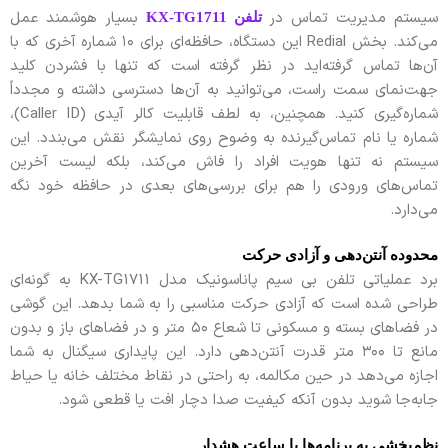
سیستم مدیریت تماس در
بسیار هوشمند عمل
تلفن KX-TG1711
می‌کند. بخش Redial این دستگاه، حافظه‌ای برای ۱۰ شماره آخری که با
آن‌ها تماس گرفته‌اید در نظر گرفته است که تنها با فشردن کلید
جهت‌نمای سمت راست، می‌توانید به آن‌ها دسترسی داشته و مجدداً
شماره‌گیری کنید. همچنین، به لطف قابلیت کالر آیدی (Caller ID)،
شماره یا نام تماس‌گیرنده به وضوح روی نمایشگر نقش می‌بندد. این
سیستم نه تنها هویت افراد را فاش می‌کند، بلکه لیست آخرین
تماس‌های ورودی را هم برای بررسی‌های بعدی در حافظه خود نگه
می‌دارد.
محدوده آنتن‌دهی و آزادی حرکت
برد عملیاتی تلفن بی سیم پاناسونیک مدل KX-TG1711 به گونه‌ای
طراحی شده است که آزادی حرکت مناسبی را به شما بدهد. این گوشی
در فضاهای بسته و مسکونی تا شعاع ۵۰ متر و در فضاهای باز و بدون
مانع تا ۳۰۰ متر قدرت آنتن‌دهی دارد. این پایداری سیگنال به شما
اجازه می‌دهد در حین مکالمه، به راحتی در نقاط مختلف خانه یا حیاط
جابه‌جا شوید بدون آنکه کیفیت صدا دچار افت یا قطعی شود.
نظم‌بخشی به برنامه‌ها با ساعت هشدار