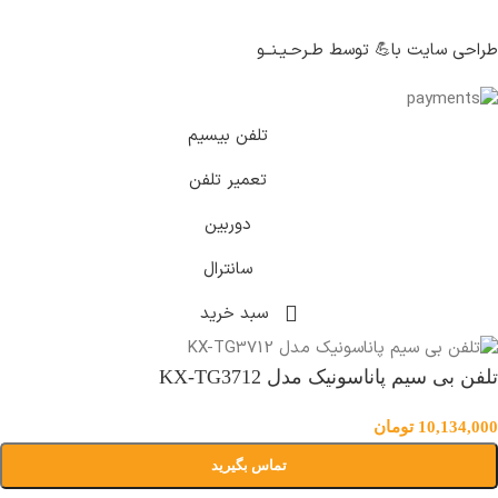
طراحی سایت با💪 توسط طـرحـیـنــو
تلفن بیسیم
تعمیر تلفن
دوربین
سانترال
سبد خرید
تلفن بی سیم پاناسونیک مدل KX-TG3712
10,134,000
تومان
تماس بگیرید