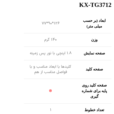
KX-TG3712
ابعاد (بر حسب
126*90*77
میلی متر)
140 گرم
وزن
1.8 اینچی با نور پس زمینه
صفحه نمایش
کلیدها با ابعاد مناسب و با
صفحه کلید
فواصل مناسب از هم
صقحه کلید روی
⊗
پایه برای شماره
گیری
1
تعداد خطوط