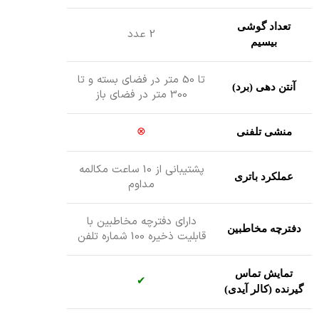
تعداد گوشی
2 عدد
بیسیم
تا 50 متر در فضای بسته و تا
آنتن دهی (برد)
300 متر در فضای باز
⊗
منشی تلفنی
پشتیبانی از 10 ساعت مکالمه
عملکرد باتری
مداوم
دارای دفترچه مخاطبین با
دفترچه مخاطبین
قابلیت ذخیره 100 شماره تلفن
تمایش تماس
✔
گیرنده (کالر آیدی)