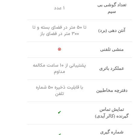
تعداد گوشی بی
1 عدد
سیم
تا 50 متر در فضای بسته و تا
آنتن دهی (برد)
300 متر در فضای باز
⊗
منشی تلفنی
پشتیبانی از 10 ساعت مکالمه
عملکرد باتری
مداوم
با قابلیت ذخیره 50 شماره
دفترچه مخاطبین
تلفن
تمایش تماس
✔
گیرنده (کالر آیدی)
شماره گیری