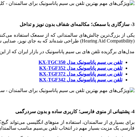
3- سازگاری با سمعک؛ مکالمه‌ای شفاف بدون نویز و تداخل
(Hearing Aid Compatibility) طراحی شده‌اند که به جای نویز، صدایی شفاف و مستقیم را بدون تداخل به سمعک منتقل می‌کنند و تجربه‌ی یک مکالمه آرام و بدون دردسر را برای این عزیزان فراهم می‌آورند.
مدل‌های برگزیده تلفن های بی سیم پاناسونیک در بازار ایران که از این 
تلفن بی‌ سیم پاناسونیک مدل KX-TGC350
تلفن بی‌ سیم پاناسونیک مدل KX-TGF352
تلفن بی‌ سیم پاناسونیک مدل KX-TGF372
تلفن بی‌ سیم پاناسونیک مدل KX-TGF342
4- پشتیبانی از منوی فارسی؛ کاربری ساده و بدون سردرگمی
برای بسیاری از سالمندان، استفاده از منوهای انگلیسی می‌تواند گیج
فارسی یک مزیت بسیار مهم در انتخاب تلفن بی‌سیم مناسب سالمند