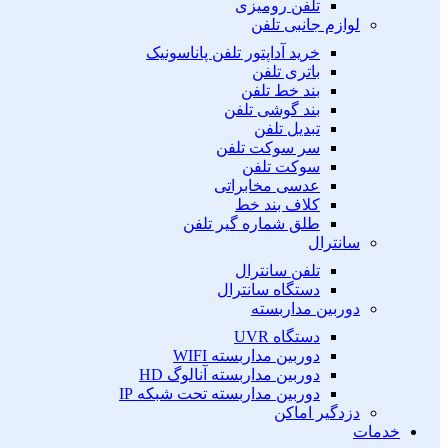
تلفن رومیزی
لوازم جانبی تلفن
خرید آداپتور تلفن پاناسونیک
باتری تلفن
بند خط تلفن
بند گوشی تلفن
تبدیل تلفن
سر سوکت تلفن
سوکت تلفن
عدسی مخابراتی
کلاف بند خط
طلق شماره گیر تلفن
سانترال
تلفن سانترال
دستگاه سانترال
دوربین مداربسته
دستگاه UVR
دوربین مداربسته WIFI
دوربین مداربسته آنالوگ HD
دوربین مداربسته تحت شبکه IP
دزدگیر اماکن
خدمات